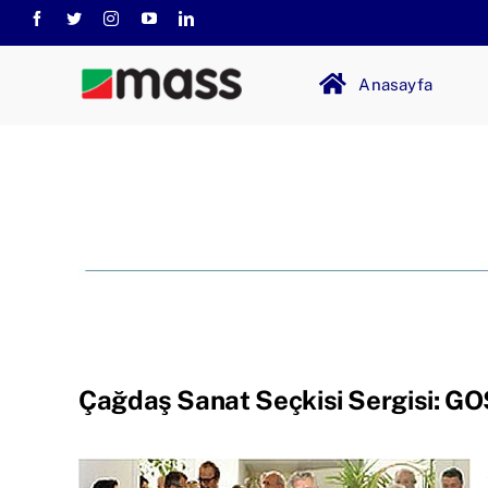
Skip
to
content
Anasayfa
Çağdaş Sanat Seçkisi Sergisi: GOS