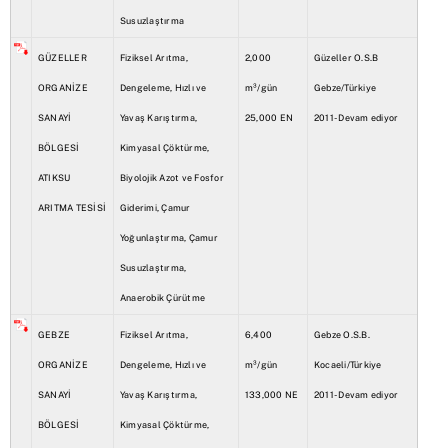
Susuzlaştırma
GÜZELLER
Fiziksel Arıtma,
2,000
Güzeller O.S.B
ORGANİZE
Dengeleme, Hızlı ve
m³/gün
Gebze/Türkiye
SANAYİ
Yavaş Karıştırma,
25,000 EN
2011- Devam ediyor
BÖLGESİ
Kimyasal Çöktürme,
ATIKSU
Biyolojik Azot ve Fosfor
ARITMA TESİSİ
Giderimi, Çamur
Yoğunlaştırma, Çamur
Susuzlaştırma,
Anaerobik Çürütme
GEBZE
Fiziksel Arıtma,
6,400
Gebze O.S.B.
ORGANİZE
Dengeleme, Hızlı ve
m³/gün
Kocaeli/Türkiye
SANAYİ
Yavaş Karıştırma,
133,000 NE
2011- Devam ediyor
BÖLGESİ
Kimyasal Çöktürme,