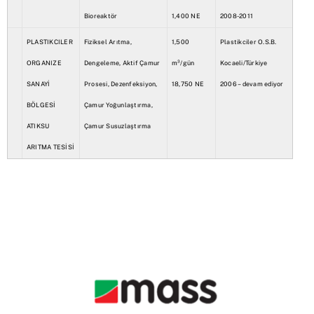
Bioreaktör
1,400 NE
2008-2011
PLASTIKCILER
Fiziksel Arıtma,
1,500
Plastikciler O.S.B.
ORGANIZE
Dengeleme, Aktif Çamur
m³/gün
Kocaeli/Türkiye
SANAYİ
Prosesi, Dezenfeksiyon,
18,750 NE
2006 – devam ediyor
BÖLGESİ
Çamur Yoğunlaştırma,
ATIKSU
Çamur Susuzlaştırma
ARITMA TESİSİ