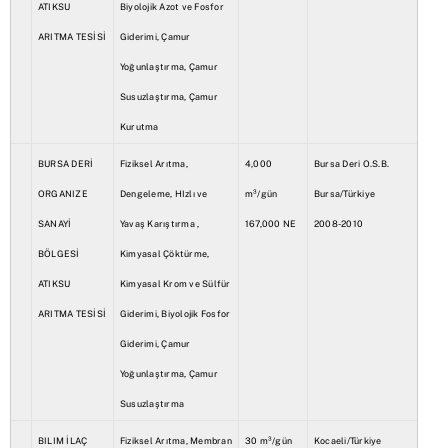
ATIKSU
Biyolojik Azot ve Fosfor
ARITMA TESİSİ
Giderimi, Çamur
Yoğunlaştırma, Çamur
Susuzlaştırma, Çamur
Kurutma
BURSA DERİ
Fiziksel Arıtma,
4,000
Bursa Deri O.S.B.
ORGANIZE
Dengeleme, HIzlı ve
m³/gün
Bursa/Türkiye
SANAYİ
Yavaş Karıştırma ,
167,000 NE
2008-2010
BÖLGESİ
Kimyasal Çöktürme,
ATIKSU
Kimyasal Krom ve Sülfür
ARITMA TESİSİ
Giderimi, Biyolojik Fosfor
Giderimi, Çamur
Yoğunlaştırma, Çamur
Susuzlaştırma
BILIM İLAÇ
Fiziksel Arıtma, Membran
30 m³/gün
Kocaeli/Türkiye