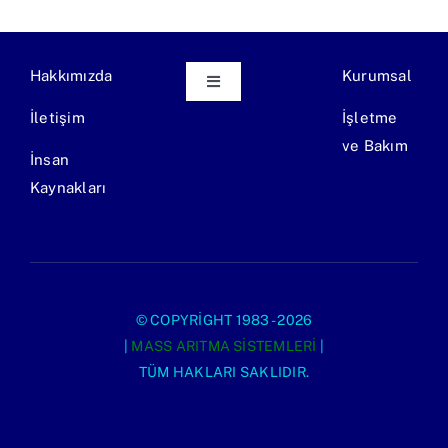
Hakkımızda
Kurumsal
Toggle
Navigation
İletişim
İşletme
Ekipman Üretimi
ve Bakım
İnsan
Kaynakları
Endüstriyel Atıksu Arıtma Tesisi
Evsel Atıksu Arıtma Tesisi
© COPYRIGHT 1983 - 2026
|
MASS ARITMA SISTEMLERI
|
TÜM HAKLARI SAKLIDIR.