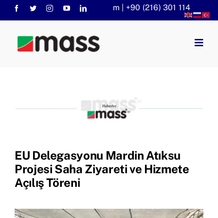
Skip
info@massaritma.com | +90 (216) 301 1140
to
content
Togg
Navig
Anasayfa
Kurumsal
Faaliyet Alanlarımız
Sorular
KVKK
EU Delegasyonu Mardin Atıksu
Haberler
Projesi Saha Ziyareti ve Hizmete
Açılış Töreni