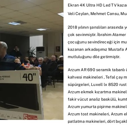
Ekran 4K Ultra HD Led TV kaza
Veli Ceylan, Mehmet Cansu, M
2018 yılının şanslıları arasında
çok sevinmiştir. İbrahim Atamer 
çocuğunu sevindireceği için mutl
kazanan arkadaşımız Mustafa Ay, 
mutluluğunu dile getirmiştir.
Arzum AR 690 seramik tabanlı üt
kahvesi makineleri , Tefal çay m
süpürgeleri, Luxell lx 8520 rust
Arzum ekmek kızartma makineleri, 
fakir vücut analiz baskülü, kumt
Arzum yumurta pişirme makineler
Arzum tost makineleri, Arzum el m
patlatma makineleri, dört bıçakl