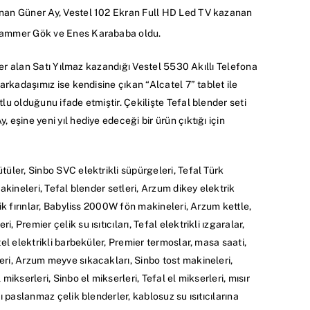
nan Güner Ay, Vestel 102 Ekran Full HD Led TV kazanan
uammer Gök ve Enes Karababa oldu.
 yer alan Satı Yılmaz kazandığı Vestel 5530 Akıllı Telefona
arkadaşımız ise kendisine çıkan “Alcatel 7” tablet ile
u olduğunu ifade etmiştir. Çekilişte Tefal blender seti
eşine yeni yıl hediye edeceği bir ürün çıktığı için
üler, Sinbo SVC elektrikli süpürgeleri, Tefal Türk
akineleri, Tefal blender setleri, Arzum dikey elektrik
ik fırınlar, Babyliss 2000W fön makineleri, Arzum kettle,
Premier çelik su ısıtıcıları, Tefal elektrikli ızgaralar,
el elektrikli barbeküler, Premier termoslar, masa saati,
i, Arzum meyve sıkacakları, Sinbo tost makineleri,
ikserleri, Sinbo el mikserleri, Tefal el mikserleri, mısır
ı paslanmaz çelik blenderler, kablosuz su ısıtıcılarına