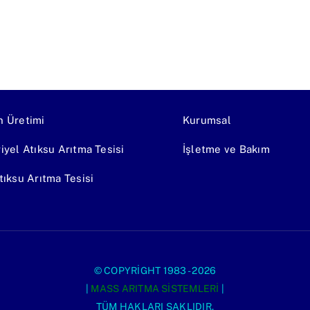
n Üretimi
Kurumsal
iyel Atıksu Arıtma Tesisi
İşletme ve Bakım
tıksu Arıtma Tesisi
© COPYRIGHT 1983 - 2026
|
MASS ARITMA SISTEMLERI
|
TÜM HAKLARI SAKLIDIR.