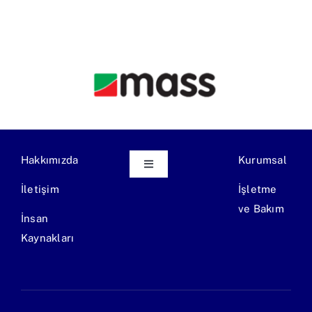
Hakkımızda
Kurumsal
Toggle
Navigation
İletişim
İşletme
Ekipman Üretimi
ve Bakım
İnsan
Kaynakları
Endüstriyel Atıksu Arıtma Tesisi
Evsel Atıksu Arıtma Tesisi