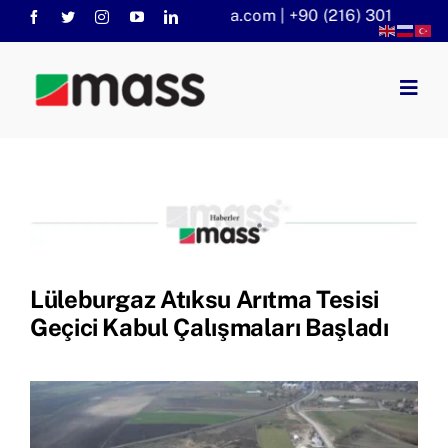
Skip
info@massaritma.com | +90 (216) 301 1140
to
content
Togg
Navig
Anasayfa
Kurumsal
Faaliyet Alanlarımız
Sorular
KVKK
Lüleburgaz Atıksu Arıtma Tesisi
Haberler
Geçici Kabul Çalışmaları Başladı