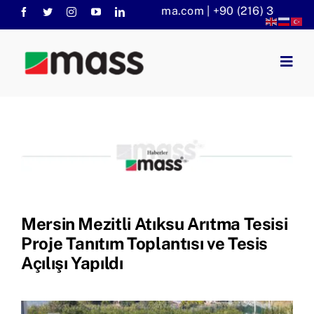
Skip
info@massaritma.com | +90 (216) 301 1140
to
content
Togg
Navig
Anasayfa
Kurumsal
Faaliyet Alanlarımız
Sorular
KVKK
Mersin Mezitli Atıksu Arıtma Tesisi
Haberler
Proje Tanıtım Toplantısı ve Tesis
Açılışı Yapıldı