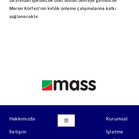
tarafından işletilecek olan tesisin devreye girmesi ile
Mersin Körfezi’nin kirlilik önleme çalışmalarına katkı
sağlanacaktır.
Hakkımızda
Kurumsal
Toggle
Navigation
İletişim
İşletme
Ekipman Üretimi