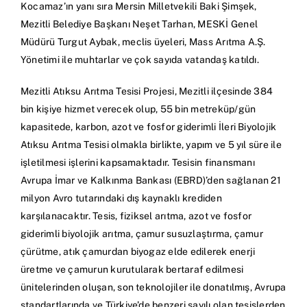
Kocamaz’ın yanı sıra Mersin Milletvekili Baki Şimşek,
Mezitli Belediye Başkanı Neşet Tarhan, MESKİ Genel
Müdürü Turgut Aybak, meclis üyeleri, Mass Arıtma A.Ş.
Yönetimi ile muhtarlar ve çok sayıda vatandaş katıldı.
Mezitli Atıksu Arıtma Tesisi Projesi, Mezitli ilçesinde 384
bin kişiye hizmet verecek olup, 55 bin metreküp/gün
kapasitede, karbon, azot ve fosfor giderimli İleri Biyolojik
Atıksu Arıtma Tesisi olmakla birlikte, yapım ve 5 yıl süre ile
işletilmesi işlerini kapsamaktadır. Tesisin finansmanı
Avrupa İmar ve Kalkınma Bankası (EBRD)’den sağlanan 21
milyon Avro tutarındaki dış kaynaklı krediden
karşılanacaktır. Tesis, fiziksel arıtma, azot ve fosfor
giderimli biyolojik arıtma, çamur susuzlaştırma, çamur
çürütme, atık çamurdan biyogaz elde edilerek enerji
üretme ve çamurun kurutularak bertaraf edilmesi
ünitelerinden oluşan, son teknolojiler ile donatılmış, Avrupa
standartlarında ve Türkiye’de benzeri sayılı olan tesislerden