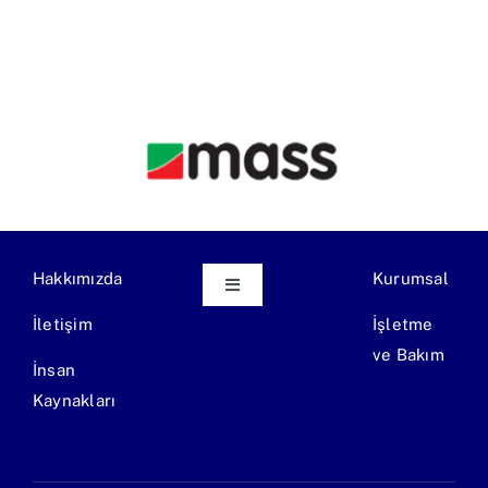
Hakkımızda
Kurumsal
Toggle
Navigation
İletişim
İşletme
Ekipman Üretimi
ve Bakım
İnsan
Kaynakları
Endüstriyel Atıksu Arıtma Tesisi
Evsel Atıksu Arıtma Tesisi