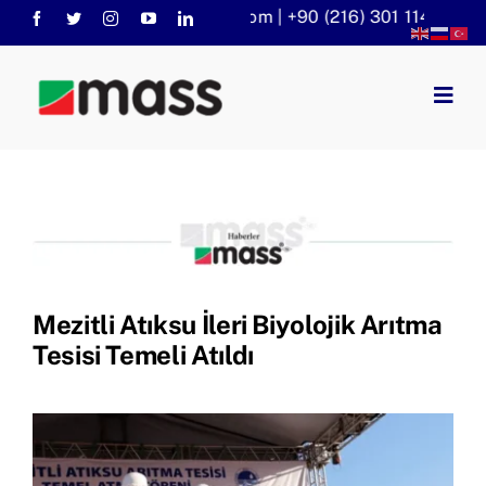
Skip
info@massaritma.com | +90 (216) 301 1140
to
content
Togg
Navig
Anasayfa
Kurumsal
Faaliyet Alanlarımız
Sorular
KVKK
Mezitli Atıksu İleri Biyolojik Arıtma
Haberler
Tesisi Temeli Atıldı