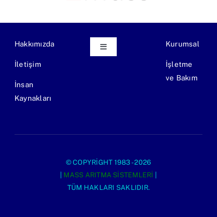
Hakkımızda
Kurumsal
Toggle
Navigation
İletişim
İşletme
Ekipman Üretimi
ve Bakım
İnsan
Kaynakları
Endüstriyel Atıksu Arıtma Tesisi
Evsel Atıksu Arıtma Tesisi
© COPYRIGHT 1983 - 2026
|
MASS ARITMA SISTEMLERI
|
TÜM HAKLARI SAKLIDIR.