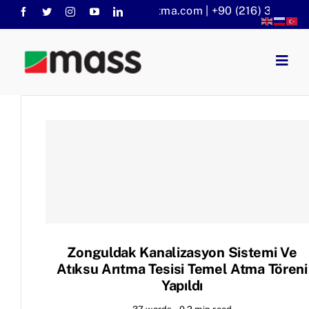
Skip
info@massaritma.com | +90 (216) 301 1140
to
content
Togg
Navig
Anasayfa
Kurumsal
Faaliyet Alanlarımız
Sorular
KVKK
Haberler
Zonguldak Kanalizasyon Sistemi Ve
Atıksu Arıtma Tesisi Temel Atma Töreni
Yapıldı