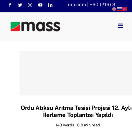
Skip
info@massaritma.com | +90 (216) 301 1140
to
content
Togg
Navig
Anasayfa
Kurumsal
Faaliyet Alanlarımız
Sorular
KVKK
Haberler
Ordu Atıksu Arıtma Tesisi Projesi 12. Ayl
İlerleme Toplantısı Yapıldı
143 words
0.8 min read