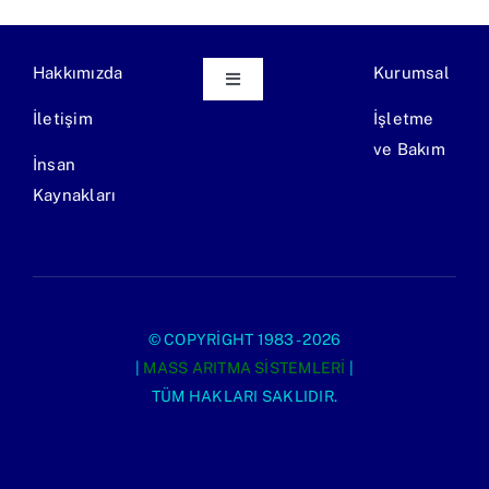
Hakkımızda
Kurumsal
Toggle
Navigation
İletişim
İşletme
Ekipman Üretimi
ve Bakım
İnsan
Kaynakları
Endüstriyel Atıksu Arıtma Tesisi
Evsel Atıksu Arıtma Tesisi
© COPYRIGHT 1983 - 2026
|
MASS ARITMA SISTEMLERI
|
TÜM HAKLARI SAKLIDIR.