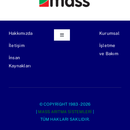
Hakkımızda
Kurumsal
Toggle
Navigation
İletişim
İşletme
Ekipman Üretimi
ve Bakım
İnsan
Kaynakları
Endüstriyel Atıksu Arıtma Tesisi
Evsel Atıksu Arıtma Tesisi
© COPYRIGHT 1983 - 2026
|
MASS ARITMA SISTEMLERI
|
TÜM HAKLARI SAKLIDIR.