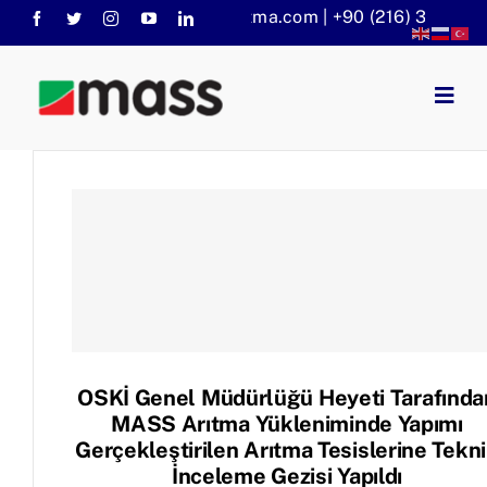
Skip
info@massaritma.com | +90 (216) 301 1140
to
content
Togg
Navig
Anasayfa
Kurumsal
Faaliyet Alanlarımız
Sorular
KVKK
Haberler
OSKİ Genel Müdürlüğü Heyeti Tarafında
MASS Arıtma Yükleniminde Yapımı
Gerçekleştirilen Arıtma Tesislerine Tekn
İnceleme Gezisi Yapıldı