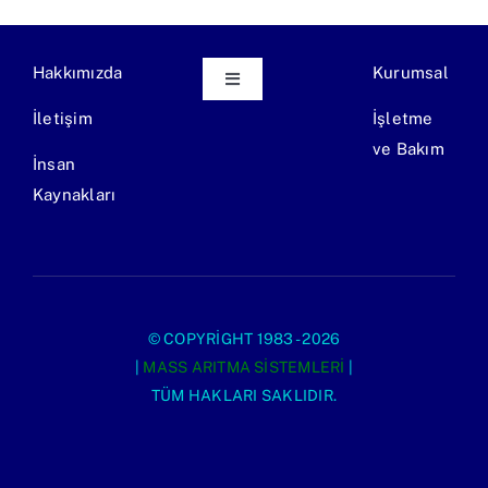
Hakkımızda
Kurumsal
Toggle
Navigation
İletişim
İşletme
Ekipman Üretimi
ve Bakım
İnsan
Kaynakları
Endüstriyel Atıksu Arıtma Tesisi
Evsel Atıksu Arıtma Tesisi
© COPYRIGHT 1983 - 2026
|
MASS ARITMA SISTEMLERI
|
TÜM HAKLARI SAKLIDIR.