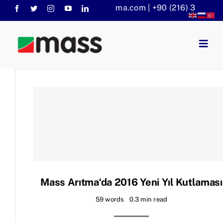
Skip
info@massaritma.com | +90 (216) 301 1140
to
content
Togg
Navig
Anasayfa
Kurumsal
Faaliyet Alanlarımız
Sorular
KVKK
Haberler
Mass Arıtma‘da 2016 Yeni Yıl Kutlaması
59 words
0.3 min read