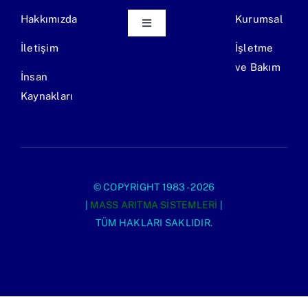
Hakkımızda
Kurumsal
Toggle
Navigation
İletişim
İşletme
Ekipman Üretimi
ve Bakım
İnsan
Kaynakları
Endüstriyel Atıksu Arıtma Tesisi
Evsel Atıksu Arıtma Tesisi
© COPYRIGHT 1983 - 2026
|
MASS ARITMA SISTEMLERI
|
TÜM HAKLARI SAKLIDIR.