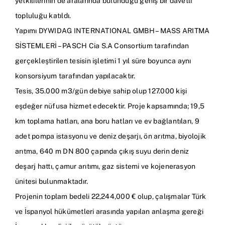
yetkililerinin de aralarında bulunduğu geniş bir davetli
topluluğu katıldı.
Yapımı DYWIDAG INTERNATIONAL GMBH – MASS ARITMA
SİSTEMLERİ – PASCH Cia S.A Consortium tarafından
gerçekleştirilen tesisin işletimi 1 yıl süre boyunca aynı
konsorsiyum tarafından yapılacaktır.
Tesis, 35.000 m3/gün debiye sahip olup 127.000 kişi
eşdeğer nüfusa hizmet edecektir. Proje kapsamında; 19,5
km toplama hatları, ana boru hatları ve ev bağlantıları, 9
adet pompa istasyonu ve deniz deşarjı, ön arıtma, biyolojik
arıtma, 640 m DN 800 çapında çıkış suyu derin deniz
deşarj hattı, çamur arıtımı, gaz sistemi ve kojenerasyon
ünitesi bulunmaktadır.
Projenin toplam bedeli 22,244,000 € olup, çalışmalar Türk
ve İspanyol hükümetleri arasında yapılan anlaşma gereği