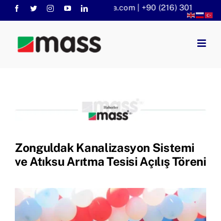
Skip
info@massaritma.com | +90 (216) 301 1140
to
content
Togg
Navig
Anasayfa
Kurumsal
Faaliyet Alanlarımız
Sorular
KVKK
Zonguldak Kanalizasyon Sistemi
Haberler
ve Atıksu Arıtma Tesisi Açılış Töreni