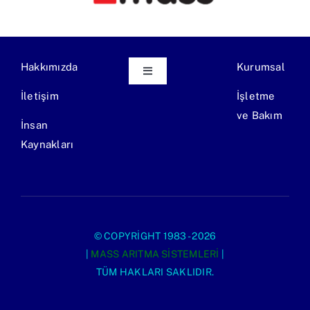
Hakkımızda
Kurumsal
Toggle
Navigation
İletişim
İşletme
Ekipman Üretimi
ve Bakım
İnsan
Kaynakları
Endüstriyel Atıksu Arıtma Tesisi
Evsel Atıksu Arıtma Tesisi
© COPYRIGHT 1983 - 2026
|
MASS ARITMA SISTEMLERI
|
TÜM HAKLARI SAKLIDIR.