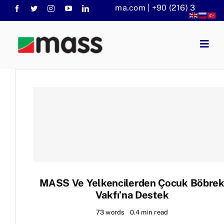
Skip
info@massaritma.com | +90 (216) 301 1140
to
content
Togg
Navig
Anasayfa
Kurumsal
Faaliyet Alanlarımız
Sorular
KVKK
Haberler
MASS Ve Yelkencilerden Çocuk Böbre
Vakfı’na Destek
73 words
0.4 min read