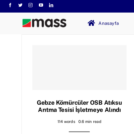
Skip
to
content
Anasayfa
Gebze Kömürcüler OSB Atıksu
Arıtma Tesisi İşletmeye Alındı
114 words
0.6 min read