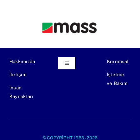
Hakkımızda
Kurumsal
Toggle
Navigation
İletişim
İşletme
Ekipman Üretimi
ve Bakım
İnsan
Kaynakları
Endüstriyel Atıksu Arıtma Tesisi
Evsel Atıksu Arıtma Tesisi
© COPYRIGHT 1983 - 2026