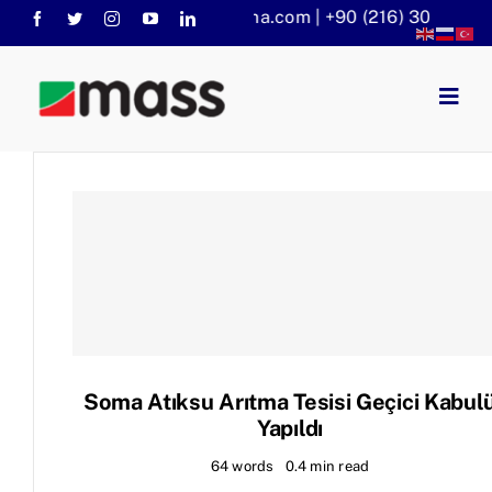
Skip
info@massaritma.com | +90 (216) 301 1140
to
content
Togg
Navig
Anasayfa
Kurumsal
Faaliyet Alanlarımız
Sorular
KVKK
Haberler
Soma Atıksu Arıtma Tesisi Geçici Kabul
Yapıldı
64 words
0.4 min read