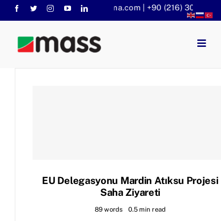
Skip
info@massaritma.com | +90 (216) 301 1140
to
content
Togg
Navig
Anasayfa
Kurumsal
Faaliyet Alanlarımız
Sorular
KVKK
Haberler
EU Delegasyonu Mardin Atıksu Projesi
Saha Ziyareti
89 words
0.5 min read